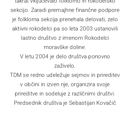
takrat vključevalo folklorno in rokodelsko
sekcijo. Zaradi premajhne finančne podpore
je folklorna sekcija prenehala delovati, zelo
aktivni rokodelci pa so leta 2003 ustanovili
lastno društvo z imenom Rokodelci
moravške doline.
V letu 2004 je delo društva ponovno
zaživelo.
TDM se redno udeležuje sejmov in prireditev
v občini in izven nje, organizira svoje
prireditve in sodeluje z različnimi društvi.
Predsednik društva je Sebastijan Kovačič