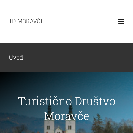
Skip
to
TD MORAVČE
content
Toggl
Navig
Uvod
Uvod
Novice
Turistična ponudba
Turistično Društvo
Zlati lipov list
Moravče
Sekcije