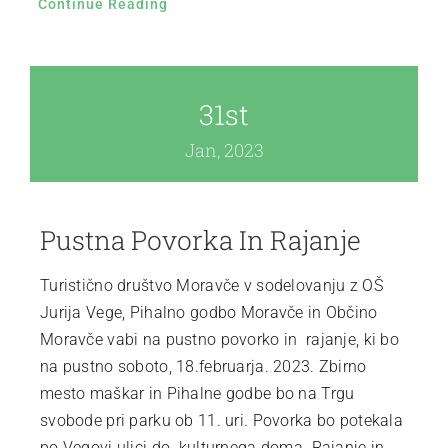
Continue Reading
31st
Jan, 2023
Pustna Povorka In Rajanje
Turistično društvo Moravče v sodelovanju z OŠ
Jurija Vege, Pihalno godbo Moravče in Občino
Moravče vabi na pustno povorko in rajanje, ki bo
na pustno soboto, 18.februarja. 2023. Zbirno
mesto maškar in Pihalne godbe bo na Trgu
svobode pri parku ob 11. uri. Povorka bo potekala
po Vegovi ulici do kulturnega doma. Rajanje in