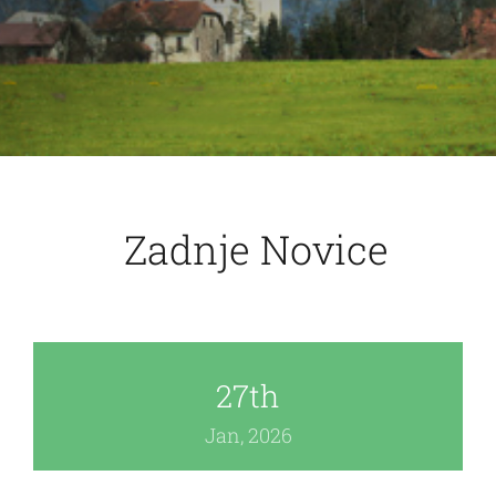
O društvu
Povezave
Zadnje Novice
27th
Jan, 2026